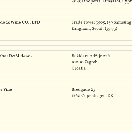
4043 Linopetra, Limassol, Cyp
dock Wine CO., LTD
Trade Tower 3505, 159 Samsung
Kangnam, Seoul, 135-731
obat D&M d.o.o.
Božidara Adžije 22/1
10000 Zagreb
Croatia
s Vine
Bredgade 23
1260 Copenhagen. DK