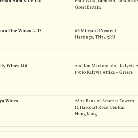
rman Hunt & Co Ltd
Pratt Walk, Lambeth, London SE
Great Britain
son Fine Wines LTD
66 Milward Crescent
Hastings, TN34 3RU
ity Wines Ltd
2nd Km Markopoulo - Kalyvia 
19010 Kalyvia Attika – Greece
aya Wines
2804 Bank of America Towers
12 Harcourt Road Central
Hong Kong