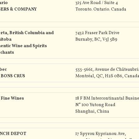
ario
315 Ave Road / Suite 4
ERS & COMPANY
Toronto. Ontario. Canada
rta, British Columbia and
7432 Fraser Park Drive
itoba
Burnaby, BC, V5J 5B9
entic Wine and Spirits
chants
bec
533-5661, Avenue de Châteaubr
 BONS CRUS
Montréal, QC, H2S 0B6, Canada
 Fine Wines
18 F BM Intercontinantal Busin
N° 100 Yutong Road
Shanghai, China
NCH DEPOT
17 Spyrou Kyprianou Ave,