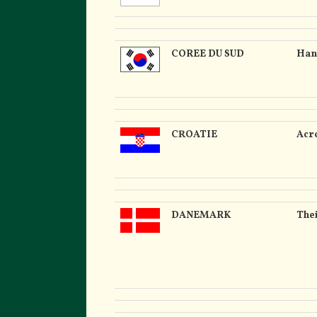
COREE DU SUD
Han
CROATIE
Acr
DANEMARK
Thei