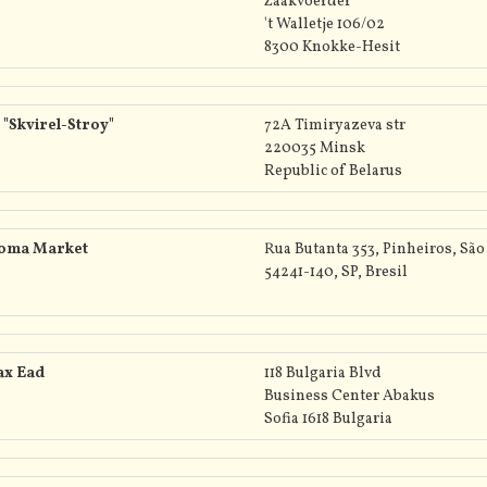
Zaakvoerder
't Walletje 106/02
8300 Knokke-Hesit
"Skvirel-Stroy"
72A Timiryazeva str
220035 Minsk
Republic of Belarus
oma Market
Rua Butanta 353, Pinheiros, São
54241-140, SP, Bresil
ax Ead
118 Bulgaria Blvd
Business Center Abakus
Sofia 1618 Bulgaria